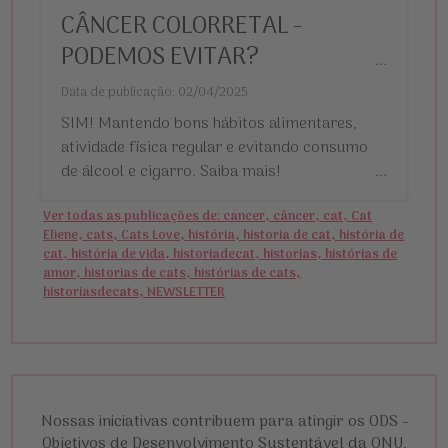
CÂNCER COLORRETAL -
PODEMOS EVITAR?
...
Data de publicação: 02/04/2025
SIM! Mantendo bons hábitos alimentares,
atividade física regular e evitando consumo
de álcool e cigarro. Saiba mais!
...
Ver todas as publicações de: cancer, câncer, cat, Cat
Eliene, cats, Cats Love, história, historia de cat, história de
cat, história de vida, historiadecat, historias, histórias de
amor, historias de cats, histórias de cats,
historiasdecats, NEWSLETTER
Nossas iniciativas contribuem para atingir os ODS -
Objetivos de Desenvolvimento Sustentável da ONU,